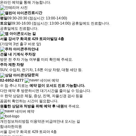
온라인 예약을 통해 가능합니다.
진료시간
평
일
09:30-20:30 (점심시간: 13:00-14:00)
토
요
일
09:30-16:00 (점심시간: 13:00-14:00)
공휴일에도 진료합니다.
공휴일에도 진료합니다.
오시는 길
서울 강서구 화곡로 429 토피아빌딩 4층
(가양역 3번 출구 바로 앞)
주차안내
건물 내 기계식 주차장
방문 전 주차 가능 여부를 미리 확인해 주세요.
주차 제한 차량
SUV, 수입차, 전기차, 1.6톤 이상 차량, 대형 세단 등.
상담문의
02-6952-8277
네이버 예약
※
침·추나 치료는
예약 없이 오셔도 진료 가능합니다.
다만 예약 후 방문하시면 대기시간을 줄이실 수 있습니다.
※
한약 상담은 체질, 증상, 진맥, 자율신경 검사 등을
꼼꼼히 확인하는 시간이 필요합니다.
원활한 상담과 처방을 위해 예약 후 내원
해 주세요.
네이버 예약
개인정보처리방침
이용약관
비급여안내
오시는 길
힘내라한의원
서울 강서구 화곡로 429 토피아 4층