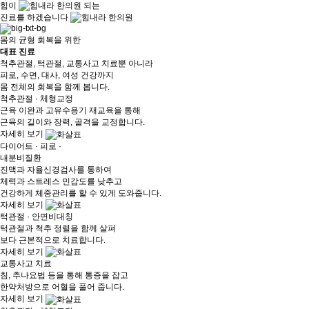
힘이
되는
진료
를 하겠습니다
몸의 균형 회복을 위한
대표 진료
척추관절, 턱관절, 교통사고 치료뿐 아니라
피로, 수면, 대사, 여성 건강까지
몸 전체의 회복을 함께 봅니다.
척추관절 · 체형교정
근육 이완과 고유수용기 재교육을 통해
근육의 길이와 장력, 골격을 교정합니다.
자세히 보기
다이어트 · 피로 ·
내분비질환
진맥과 자율신경검사를 통하여
체력과 스트레스 민감도를 낮추고
건강하게 체중관리를 할 수 있게 도와줍니다.
자세히 보기
턱관절 · 안면비대칭
턱관절과 척추 정렬을 함께 살펴
보다 근본적으로 치료합니다.
자세히 보기
교통사고 치료
침, 추나요법 등을 통해 통증을 잡고
한약처방으로 어혈을 풀어 줍니다.
자세히 보기