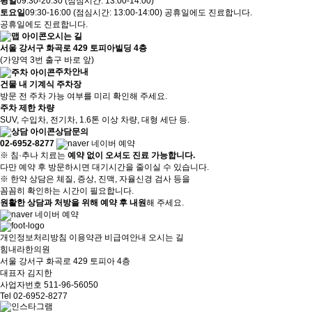
평
일
09:30-20:30 (점심시간: 13:00-14:00)
토
요
일
09:30-16:00 (점심시간: 13:00-14:00)
공휴일에도 진료합니다.
공휴일에도 진료합니다.
오시는 길
서울 강서구 화곡로 429 토피아빌딩 4층
(가양역 3번 출구 바로 앞)
주차안내
건물 내 기계식 주차장
방문 전 주차 가능 여부를 미리 확인해 주세요.
주차 제한 차량
SUV, 수입차, 전기차, 1.6톤 이상 차량, 대형 세단 등.
상담문의
02-6952-8277
네이버 예약
※
침·추나 치료는
예약 없이 오셔도 진료 가능합니다.
다만 예약 후 방문하시면 대기시간을 줄이실 수 있습니다.
※
한약 상담은 체질, 증상, 진맥, 자율신경 검사 등을
꼼꼼히 확인하는 시간이 필요합니다.
원활한 상담과 처방을 위해 예약 후 내원
해 주세요.
네이버 예약
개인정보처리방침
이용약관
비급여안내
오시는 길
힘내라한의원
서울 강서구 화곡로 429 토피아 4층
대표자 김지한
사업자번호 511-96-56050
Tel 02-6952-8277