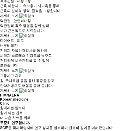
척추관절 · 체형교정
근육 이완과 고유수용기 재교육을 통해
근육의 길이와 장력, 골격을 교정합니다.
자세히 보기
턱관절 · 안면비대칭
턱관절과 척추 정렬을 함께 살펴
보다 근본적으로 치료합니다.
자세히 보기
다이어트 · 피로 ·
내분비질환
진맥과 자율신경검사를 통하여
체력과 스트레스 민감도를 낮추고
건강하게 체중관리를 할 수 있게
도와줍니다.
자세히 보기
교통사고 치료
침, 추나요법 등을 통해 통증을 잡고
한약처방으로 어혈을 풀어 줍니다.
자세히 보기
HIMNAERA
Korean medicine
Clinic
힘내라는 말보다,
힘이 되는 진료
더 나은 치료를 위해
꾸준히 연구
합니다.
SCIE급 국제학술지에 연구 성과를 발표하며 진료의 깊이를 더해왔습니다.