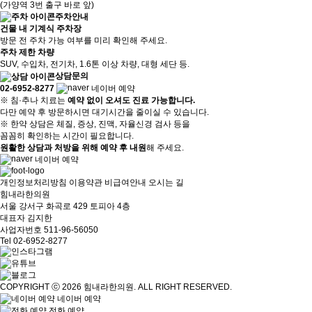
(가양역 3번 출구 바로 앞)
주차안내
건물 내 기계식 주차장
방문 전 주차 가능 여부를 미리 확인해 주세요.
주차 제한 차량
SUV, 수입차, 전기차, 1.6톤 이상 차량, 대형 세단 등.
상담문의
02-6952-8277
네이버 예약
※
침·추나 치료는
예약 없이 오셔도 진료 가능합니다.
다만 예약 후 방문하시면 대기시간을 줄이실 수 있습니다.
※
한약 상담은 체질, 증상, 진맥, 자율신경 검사 등을
꼼꼼히 확인하는 시간이 필요합니다.
원활한 상담과 처방을 위해 예약 후 내원
해 주세요.
네이버 예약
개인정보처리방침
이용약관
비급여안내
오시는 길
힘내라한의원
서울 강서구 화곡로 429 토피아 4층
대표자 김지한
사업자번호 511-96-56050
Tel 02-6952-8277
COPYRIGHT ⓒ 2026 힘내라한의원. ALL RIGHT RESERVED.
네이버 예약
전화 예약