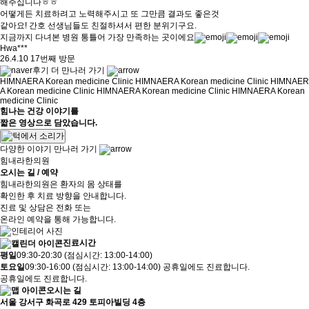
해주십니다ㅎㅎ
어떻게든 치료하려고 노력해주시고 또 그만큼 결과도 좋은것
같아요! 간호 선생님들도 친절하셔서 편한 분위기구요.
지금까지 다녀본 병원 통틀어 가장 만족하는 곳이에요
Hwa***
26.4.10 17번째 방문
후기 더 만나러 가기
HIMNAERA Korean medicine Clinic HIMNAERA Korean medicine Clinic HIMNAER
A Korean medicine Clinic HIMNAERA Korean medicine Clinic HIMNAERA Korean
medicine Clinic
힘나는
건강 이야기
를
짧은 영상으로 담았습니다.
다양한 이야기 만나러 가기
힘내라한의원
오시는 길 / 예약
힘내라한의원은 환자의 몸 상태를
확인한 후 치료 방향을 안내합니다.
진료 및 상담은 전화 또는
온라인 예약을 통해 가능합니다.
진료시간
평
일
09:30-20:30 (점심시간: 13:00-14:00)
토
요
일
09:30-16:00 (점심시간: 13:00-14:00)
공휴일에도 진료합니다.
공휴일에도 진료합니다.
오시는 길
서울 강서구 화곡로 429 토피아빌딩 4층