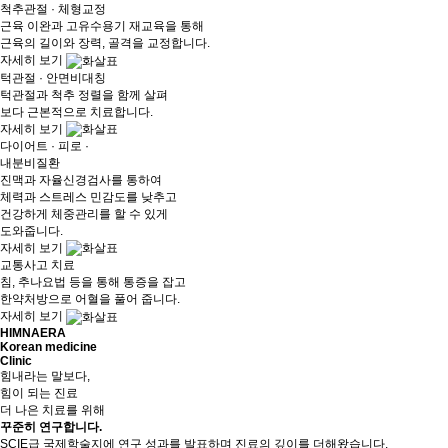
척추관절 · 체형교정
근육 이완과 고유수용기 재교육을 통해
근육의 길이와 장력, 골격을 교정합니다.
자세히 보기
턱관절 · 안면비대칭
턱관절과 척추 정렬을 함께 살펴
보다 근본적으로 치료합니다.
자세히 보기
다이어트 · 피로 ·
내분비질환
진맥과 자율신경검사를 통하여
체력과 스트레스 민감도를 낮추고
건강하게 체중관리를 할 수 있게
도와줍니다.
자세히 보기
교통사고 치료
침, 추나요법 등을 통해 통증을 잡고
한약처방으로 어혈을 풀어 줍니다.
자세히 보기
HIMNAERA
Korean medicine
Clinic
힘내라는 말보다,
힘이 되는 진료
더 나은 치료를 위해
꾸준히 연구
합니다.
SCIE급 국제학술지에 연구 성과를 발표하며 진료의 깊이를 더해왔습니다.